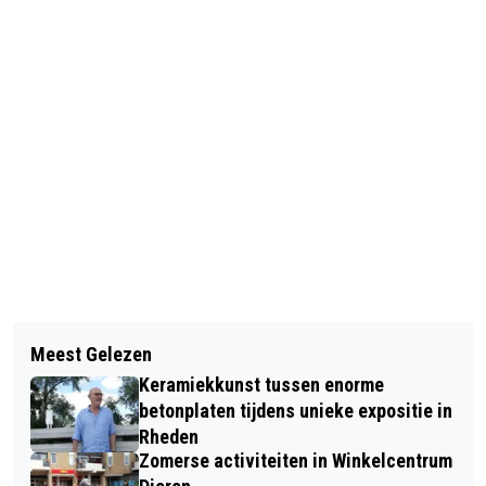
Vorig artikel
Volgend artikel
NIEUWE EXPOSITIE IN DE PAPERCLIP
Meest Gelezen
DOE MEE MET DE VAEL OUWE
TE VELP
Keramiekkunst tussen enorme
TOERTOCHT
betonplaten tijdens unieke expositie in
Rheden
Zomerse activiteiten in Winkelcentrum