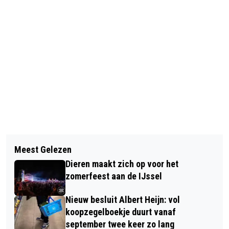
Vorig artikel
Volgend artikel
COLUMN ANNE: EEN KRAAMPJE VOOR
Meest Gelezen
VELLEPER DONDERDAGEN 2026 MET
ROEMENIË
Dieren maakt zich op voor het
LIVE ARTIESTEN
zomerfeest aan de IJssel
Nieuw besluit Albert Heijn: vol
koopzegelboekje duurt vanaf
september twee keer zo lang