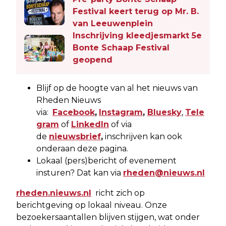
Festival keert terug op Mr. B.
van Leeuwenplein
Inschrijving kleedjesmarkt 5e
Bonte Schaap Festival
geopend
Blijf op de hoogte van al het nieuws van
Rheden Nieuws
via:
Facebook
,
Instagram
,
Bluesky
,
Tele
gram
of
LinkedIn
of via
de
nieuwsbrief
,
inschrijven kan ook
onderaan deze pagina.
Lokaal (pers)bericht of evenement
insturen? Dat kan via
rheden@nieuws.nl
rheden.nieuws.nl
richt zich op
berichtgeving op lokaal niveau. Onze
bezoekersaantallen blijven stijgen, wat onder