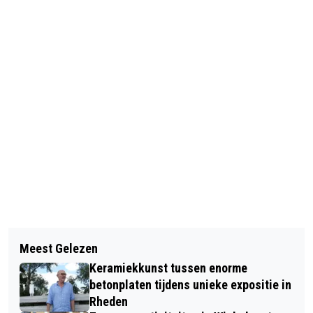
Vorig artikel
Volgend artikel
‘IK-BUURT-MEE!’-LEZING ZINGEVING
Meest Gelezen
MAUTHAUSEN LIEDEREN IN DE
Keramiekkunst tussen enorme
PETRUSKERK SPANKEREN
betonplaten tijdens unieke expositie in
Rheden