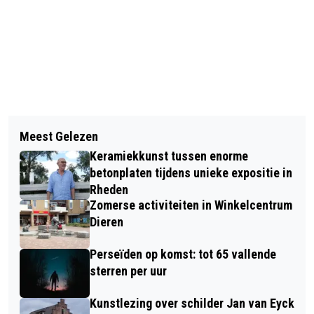
Vorig artikel
Volgend artikel
BEKENDMAKINGEN GEMEENTE
Meest Gelezen
GRATIS CURSUS ‘OEFENEN MET
RHEDEN 13 MEI 2026
Keramiekkunst tussen enorme
SPREEKUUR.NL HET NIEUWE
betonplaten tijdens unieke expositie in
PATIENTENPORTAAL VAN DE
Rheden
Zomerse activiteiten in Winkelcentrum
HUISARTS’
Dieren
Perseïden op komst: tot 65 vallende
sterren per uur
Kunstlezing over schilder Jan van Eyck