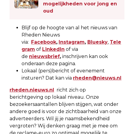
mogelijkheden voor jong en
oud
Blijf op de hoogte van al het nieuws van
Rheden Nieuws
via:
Facebook
,
Instagram
,
Bluesky
,
Tele
gram
of
LinkedIn
of via
de
nieuwsbrief
,
inschrijven kan ook
onderaan deze pagina.
Lokaal (pers)bericht of evenement
insturen? Dat kan via
rheden@nieuws.nl
rheden.nieuws.nl
richt zich op
berichtgeving op lokaal niveau. Onze
bezoekersaantallen blijven stijgen, wat onder
andere goed is voor de zichtbaarheid van onze
adverteerders. Wil jij je naamsbekendheid
vergroten? Wij denken graag met je mee om
de reclame-euro zo optimaal mogelijk te