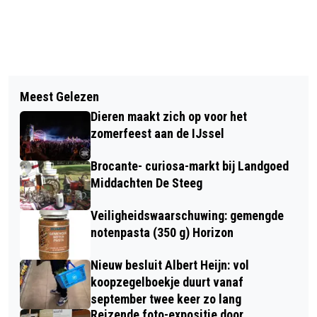
Vorig artikel
Volgend artikel
GROOT AFSCHEID VOOR DOMINEE
Meest Gelezen
HELP DE JONGE EGELS: LET DEZE
FRANS ORT IN DIEREN
Dieren maakt zich op voor het
ZOMER EXTRA OP BIJ
zomerfeest aan de IJssel
TUINWERKZAAMHEDEN
Brocante- curiosa-markt bij Landgoed
Middachten De Steeg
Veiligheidswaarschuwing: gemengde
notenpasta (350 g) Horizon
Nieuw besluit Albert Heijn: vol
koopzegelboekje duurt vanaf
september twee keer zo lang
Reizende foto-expositie door