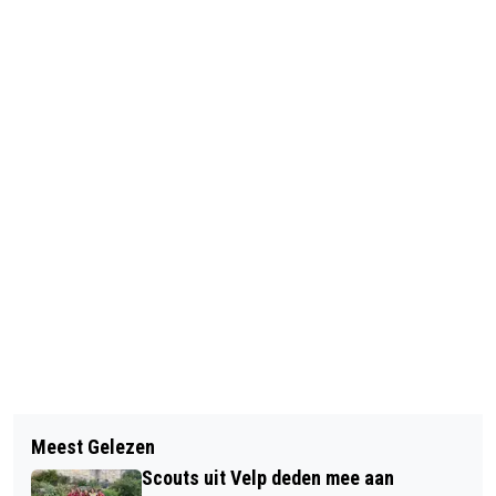
Vorig artikel
Volgend artikel
GETUIGEN GEZOCHT:
Meest Gelezen
VEELZIJDIG VELP BRENGT EEN VOLOP
WONINGINBRAAK ZUIDER
Scouts uit Velp deden mee aan
VELP ZONDAGMIDDAG