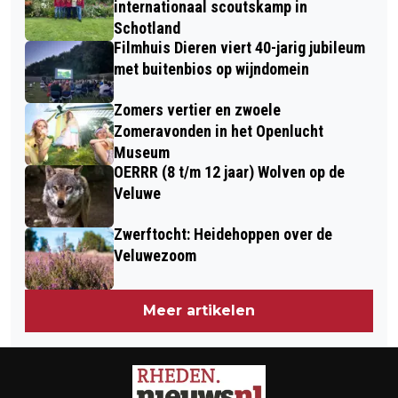
PARALLELWEG TE VELP
internationaal scoutskamp in
Schotland
Filmhuis Dieren viert 40-jarig jubileum
met buitenbios op wijndomein
Zomers vertier en zwoele
Zomeravonden in het Openlucht
Museum
OERRR (8 t/m 12 jaar) Wolven op de
Veluwe
Zwerftocht: Heidehoppen over de
Veluwezoom
Meer artikelen