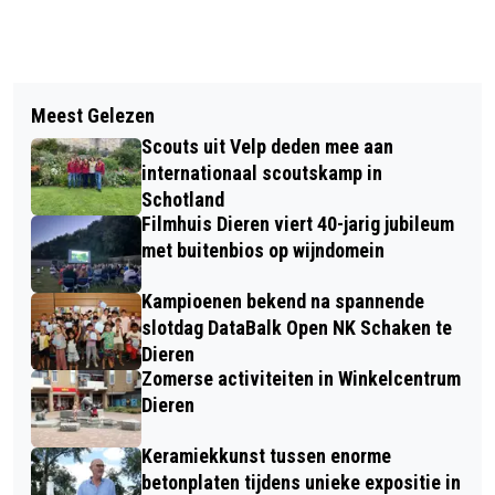
Vorig artikel
Volgend artikel
99% GESLAAGDEN BIJ AERES VMBO
Meest Gelezen
VERBORGEN TALENTEN: BEELDENDE
VELP NA UITSLAG 1E TIJDVAK
Scouts uit Velp deden mee aan
KUNSTLESSEN AAN HUIS
internationaal scoutskamp in
Schotland
Filmhuis Dieren viert 40-jarig jubileum
met buitenbios op wijndomein
Kampioenen bekend na spannende
slotdag DataBalk Open NK Schaken te
Dieren
Zomerse activiteiten in Winkelcentrum
Dieren
Keramiekkunst tussen enorme
betonplaten tijdens unieke expositie in