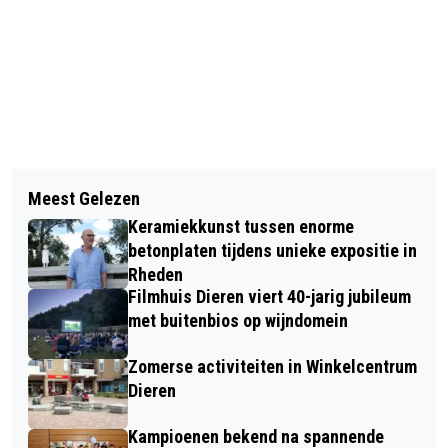
Vorig artikel
Volgend artikel
DE BUNDEL IN DIEREN GAAT WEER
Meest Gelezen
COLLEGE HEEFT HET ZWAAR MAAR
OPEN
Keramiekkunst tussen enorme
VINDT € 3,1 MILJOEN AAN
betonplaten tijdens unieke expositie in
MAATREGELEN
Rheden
Filmhuis Dieren viert 40-jarig jubileum
met buitenbios op wijndomein
Zomerse activiteiten in Winkelcentrum
Dieren
Kampioenen bekend na spannende