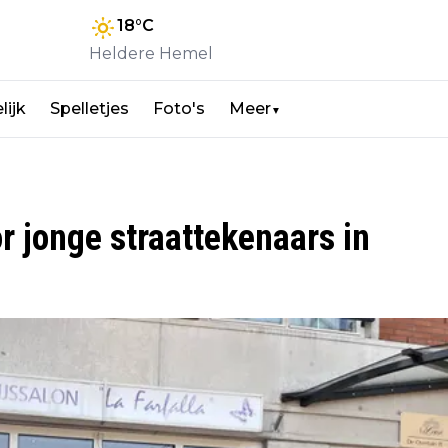
18
°C
Heldere Hemel
lijk
Spelletjes
Foto's
Meer
▼
or jonge straattekenaars in