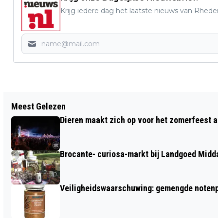
Krijg iedere dag het laatste nieuws van Rhede
Vorig artikel
Meest Gelezen
WIJKVOETBALTOERNOOI VELP &
Dieren maakt zich op voor het zomerfeest a
ROZENDAAL BIJ DVOV: SPORT
VERBINDT DE BUURT OP DE PINKENBERG
Brocante- curiosa-markt bij Landgoed Midd
Veiligheidswaarschuwing: gemengde notenp