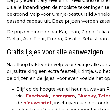
De juryleden Mary Heersink, Niels Claessens 
uit alle inzendingen de mooiste tekeningen te 
bekroond. Velp voor Oranje-bestuurslid Annek
passend cadeau uit. Deze prijzen werden zater
De prijzen gingen naar Kai, Loan, Pippa, Julia 
Carlijn, Ava, Fleur, Emma, Rosalie, Sebastiaan 
Gratis ijsjes voor alle aanwezigen
Na afloop trakteerde Velp voor Oranje alle aa
prijsuitreiking een extra feestelijk tintje. Op 
de prijzen en de ijsjes. Voor even voelde het 
Blijf op de hoogte van al het nieuws van
via:
Facebook
,
Instagram
,
Bluesky
,
Tele
de
nieuwsbrief
,
inschrijven kan ook onde
Lokaal (pers)bericht of evenement instur