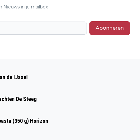
n Nieuws in je mailbox
Abonneren
Volgend artikel
INTERVIEW MET VAHID EN HENK, BUDDY
an de IJssel
TO BUDDYKOPPEL RHEDEN
achten De Steeg
asta (350 g) Horizon