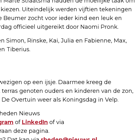
en Marte Straatsma hadden de moeilijke taak om
kiezen. Uiteindelijk werden vijftien tekeningen
e Beumer zocht voor ieder kind een leuk en
dag officieel uitgereikt door Naomi Pronk.
en Simon, Rinske, Kai, Julia en Fabienne, Max,
en Tiberius.
nwezigen op een ijsje. Daarmee kreeg de
het terras genoten ouders en kinderen van de zon,
op De Overtuin weer als Koningsdag in Velp.
 Rheden Nieuws
gram
of
LinkedIn
of via
raan deze pagina.
en? Dat kan via
rheden@nieuws.nl