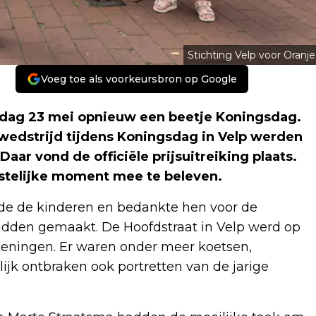
Stichting Velp voor Oranje
Voeg toe als voorkeursbron op Google
erdag 23 mei opnieuw een beetje Koningsdag.
wedstrijd tijdens Koningsdag in Velp werden
 Daar vond de officiële prijsuitreiking plaats.
stelijke moment mee te beleven.
de de kinderen en bedankte hen voor de
adden gemaakt. De Hoofdstraat in Velp werd op
tekeningen. Er waren onder meer koetsen,
ijk ontbraken ook portretten van de jarige