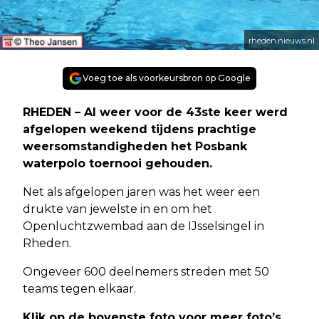
rheden.nieuws.nl
Voeg toe als voorkeursbron op Google
RHEDEN – Al weer voor de 43ste keer werd
afgelopen weekend tijdens prachtige
weersomstandigheden het Posbank
waterpolo toernooi gehouden.
Net als afgelopen jaren was het weer een
drukte van jewelste in en om het
Openluchtzwembad aan de IJsselsingel in
Rheden.
Ongeveer 600 deelnemers streden met 50
teams tegen elkaar.
Klik op de bovenste foto voor meer foto’s.