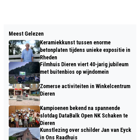
Vorig artikel
Volgend artikel
DRONKEN SNORFIETSER VALT EN
Meest Gelezen
DRONKEN MAN OPGEPAKT IN DIEREN
BREEKT ZIJN ENKEL
Keramiekkunst tussen enorme
betonplaten tijdens unieke expositie in
Rheden
Filmhuis Dieren viert 40-jarig jubileum
met buitenbios op wijndomein
Zomerse activiteiten in Winkelcentrum
Dieren
Kampioenen bekend na spannende
slotdag DataBalk Open NK Schaken te
Dieren
Kunstlezing over schilder Jan van Eyck
in Ons Raadhuis