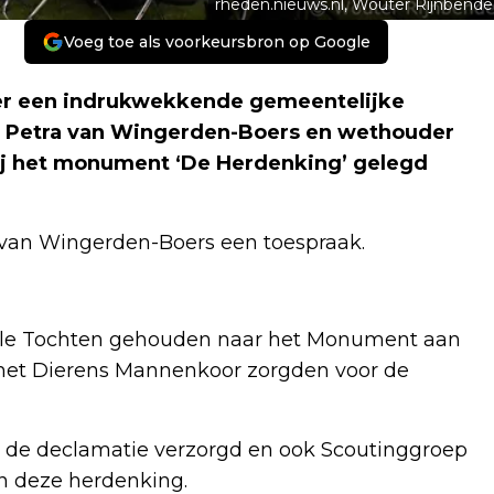
rheden.nieuws.nl, Wouter Rijnbende
Voeg toe als voorkeursbron op Google
eer een indrukwekkende gemeentelijke
Petra van Wingerden-Boers en wethouder
ij het monument ‘De Herdenking’ gelegd
 van Wingerden-Boers een toespraak.
ille Tochten gehouden naar het Monument aan
het Dierens Mannenkoor zorgden voor de
 de declamatie verzorgd en ook Scoutinggroep
n deze herdenking.