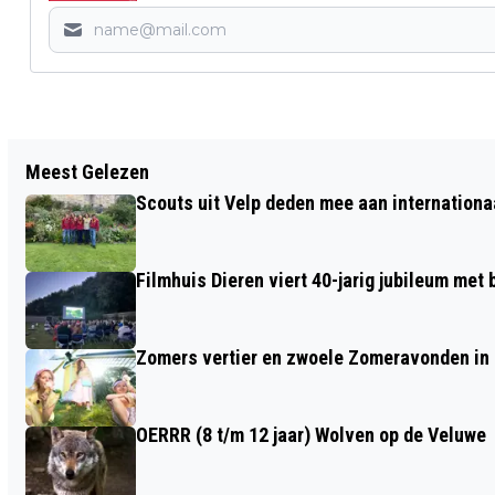
Vorig artikel
Meest Gelezen
MUZIEK, OVERWEGINGEN, ZANG EN
Scouts uit Velp deden mee aan internation
GEDICHTEN BIJ DE DODENHERDENKING
IN ELLECOM
Filmhuis Dieren viert 40-jarig jubileum met
Zomers vertier en zwoele Zomeravonden in
OERRR (8 t/m 12 jaar) Wolven op de Veluwe