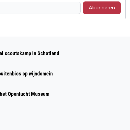
Abonneren
Volgend artikel
POLITIEK CAFÉ OP 13 MEI MET HET
aal scoutskamp in Schotland
THEMA: "SOCIALE WONINGBOUW IN
RHEDEN"
 buitenbios op wijndomein
 het Openlucht Museum