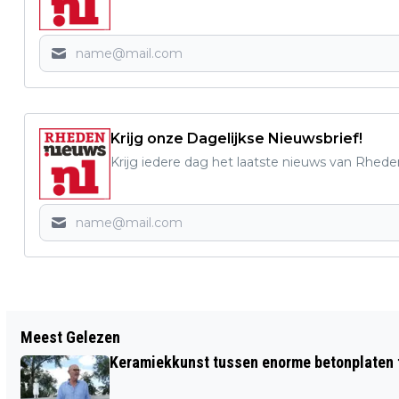
Krijg onze Dagelijkse Nieuwsbrief!
Krijg iedere dag het laatste nieuws van Rhede
Vorig artikel
Meest Gelezen
FOTO'S: EERSTE OPEN AIR PARTY VAN
Keramiekkunst tussen enorme betonplaten t
ZIKO DANSSCHOOL ARNHEM