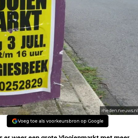
rheden.nieuws.nl
Voeg toe als voorkeursbron op Google
as er weer een grote Vlooienmarkt met meer