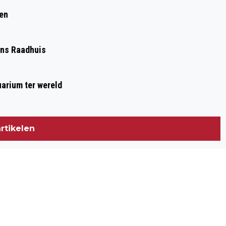
ren
Ons Raadhuis
arium ter wereld
rtikelen