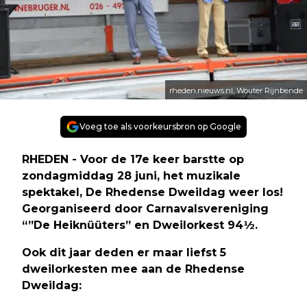
rheden.nieuws.nl, Wouter Rijnbende
Voeg toe als voorkeursbron op Google
RHEDEN - Voor de 17e keer barstte op
zondagmiddag 28 juni, het muzikale
spektakel, De Rhedense Dweildag weer los!
Georganiseerd door Carnavalsvereniging
“”De Heiknüüters” en Dweilorkest 94½.
Ook dit jaar deden er maar liefst 5
dweilorkesten mee aan de Rhedense
Dweildag: