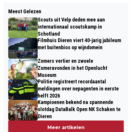
Volgend artikel
LAURINE HETTERSCHEID UIT RHEDEN
Meest Gelezen
OERRR SPEUREN NAAR WILD OP DE
NAAR WK ONDERWATERHOCKEY
Scouts uit Velp deden mee aan
VELUWEZOOM
internationaal scoutskamp in
Schotland
Filmhuis Dieren viert 40-jarig jubileum
met buitenbios op wijndomein
Zomers vertier en zwoele
Zomeravonden in het Openlucht
Museum
Politie registreert recordaantal
meldingen over nepagenten in eerste
helft 2026
Kampioenen bekend na spannende
slotdag DataBalk Open NK Schaken te
Dieren
Meer artikelen