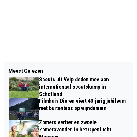
Vorig artikel
Volgend artikel
VANAF 1 MEI AANMELDEN ROUTES
Meest Gelezen
DE AANLEG VAN EEN GLOEDNIEUWE
AVONDVIERDAAGSE DIEREN
Scouts uit Velp deden mee aan
PUMPTRACK IN RHEDEN IS IN VOLLE
internationaal scoutskamp in
GANG
Schotland
Filmhuis Dieren viert 40-jarig jubileum
met buitenbios op wijndomein
Zomers vertier en zwoele
Zomeravonden in het Openlucht
Museum