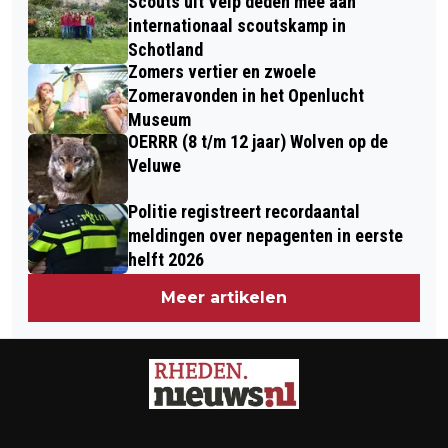
Scouts uit Velp deden mee aan
internationaal scoutskamp in
Schotland
Zomers vertier en zwoele
Zomeravonden in het Openlucht
Museum
OERRR (8 t/m 12 jaar) Wolven op de
Veluwe
Politie registreert recordaantal
meldingen over nepagenten in eerste
helft 2026
Meer artikelen