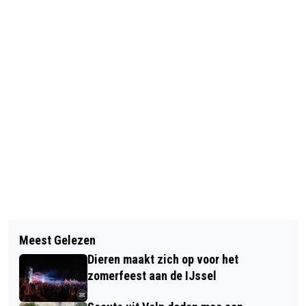
Vorig artikel
Volgend artikel
WERKGROEP DUURZAAM DIEREN
Meest Gelezen
GEMEENTE RHEDEN PEILT MENING
WEST ORGANISEERT BIJEENKOMST
Dieren maakt zich op voor het
INWONERS OVER CULTUUR
OVER “VERBORGEN
zomerfeest aan de IJssel
ENERGIEVERSPILLING”