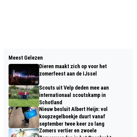
Vorig artikel
Volgend artikel
CONCERT STAFFA TRIO IN
Meest Gelezen
NU OOK EEN DERDE WOLF OP DE
DORPSKERK RHEDEN
Dieren maakt zich op voor het
VELUWE, ÉN HET IS EEN MANNETJE!
zomerfeest aan de IJssel
Scouts uit Velp deden mee aan
internationaal scoutskamp in
Schotland
Nieuw besluit Albert Heijn: vol
koopzegelboekje duurt vanaf
september twee keer zo lang
Zomers vertier en zwoele