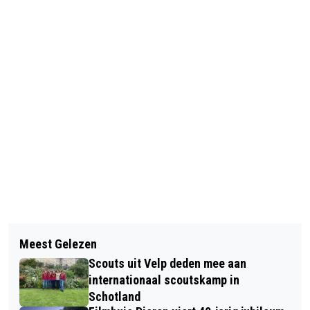
Vorig artikel
Volgend artikel
ONDANKS EEN NATTE START TOCH
Meest Gelezen
BIJZONDER GRAFFITIPROJECT VAN
EEN GESLAAGD FIT EVENT RHEDEN
Scouts uit Velp deden mee aan
START IN DIEREN
internationaal scoutskamp in
Schotland