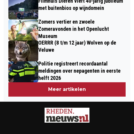
Filmhuis Dieren viert 40-jarig jubileum
met buitenbios op wijndomein
Zomers vertier en zwoele
Zomeravonden in het Openlucht
Museum
OERRR (8 t/m 12 jaar) Wolven op de
Veluwe
Politie registreert recordaantal
meldingen over nepagenten in eerste
helft 2026
Meer artikelen