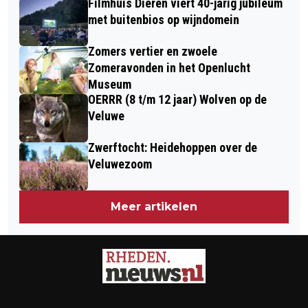
Filmhuis Dieren viert 40-jarig jubileum
met buitenbios op wijndomein
Zomers vertier en zwoele
Zomeravonden in het Openlucht
Museum
OERRR (8 t/m 12 jaar) Wolven op de
Veluwe
Zwerftocht: Heidehoppen over de
Veluwezoom
Meer artikelen