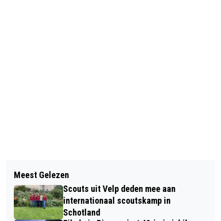
Vorig artikel
Volgend artikel
OPEN MONUMENTEN DAGEN
Meest Gelezen
VROUW OP FIETS GEWOND NA
“PLEKKEN VAN PLEZIER” GEMEENTE
Scouts uit Velp deden mee aan
AANRIJDING OP HOOFDSTRAAT TE
RHEDEN/ROZENDAAL
internationaal scoutskamp in
VELP
Schotland