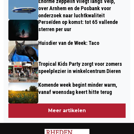
Enorme zeppelin vliegt langs Velp,
RHEDEN
over Arnhem en de Posbank voor
onderzoek naar luchtkwaliteit
Perseïden op komst: tot 65 vallende
sterren per uur
Huisdier van de Week: Taco
Tropical Kids Party zorgt voor zomers
speelplezier in winkelcentrum Dieren
Komende week begint minder warm,
vanaf woensdag keert hitte terug
Meer artikelen