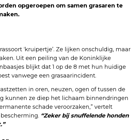
orden opgeroepen om samen grasaren te
 maken.
ssoort ‘kruipertje’. Ze lijken onschuldig, maar
en. Uit een peiling van de Koninklijke
aasjes blijkt dat 1 op de 8 met hun huidige
oest vanwege een grasaarincident.
stzetten in oren, neuzen, ogen of tussen de
ng kunnen ze diep het lichaam binnendringen
permanente schade veroorzaken,” vertelt
nbescherming.
“Zeker bij snuffelende honden
.”