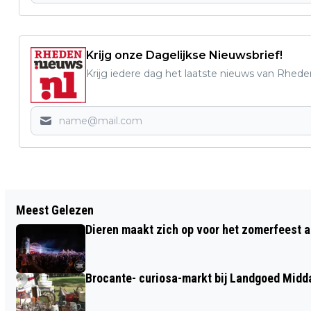
Krijg onze Dagelijkse Nieuwsbrief!
Krijg iedere dag het laatste nieuws van Rhede
Vorig artikel
Meest Gelezen
GEMEENTE RHEDEN ORGANISEERT
Dieren maakt zich op voor het zomerfeest a
INFORMATIESTANDS OVER HITTE EN
GEZONDHEID
Brocante- curiosa-markt bij Landgoed Midd