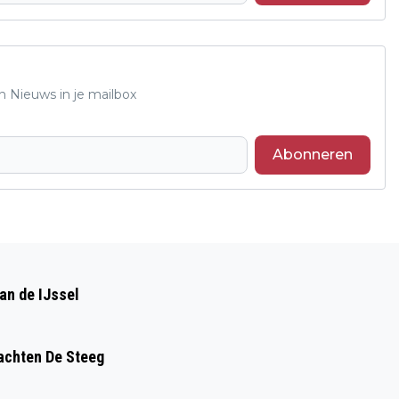
n Nieuws in je mailbox
Abonneren
Volgend artikel
INSCHRIJVING MADIERODAM 2026
an de IJssel
GESTART
achten De Steeg