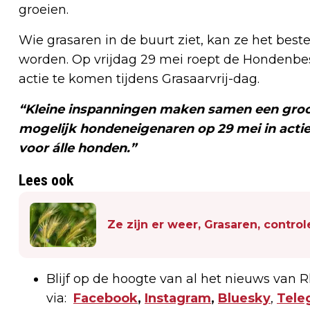
groeien.
Wie grasaren in de buurt ziet, kan ze het best
worden. Op vrijdag 29 mei roept de Honden
actie te komen tijdens Grasaarvrij-dag.
“Kleine inspanningen maken samen een groot
mogelijk hondeneigenaren op 29 mei in actie
voor álle honden.”
Lees ook
Ze zijn er weer, Grasaren, contro
Blijf op de hoogte van al het nieuws van
via:
Facebook
,
Instagram
,
Bluesky
,
Tele