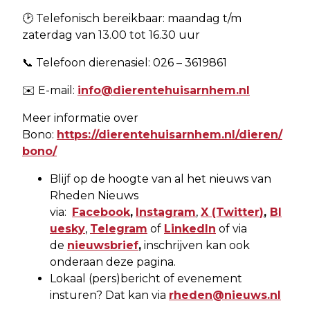
🕑 Telefonisch bereikbaar: maandag t/m
zaterdag van 13.00 tot 16.30 uur
📞 Telefoon dierenasiel: 026 – 3619861
✉️ E-mail:
info@dierentehuisarnhem.nl
Meer informatie over
Bono:
https://dierentehuisarnhem.nl/dieren/
bono/
Blijf op de hoogte van al het nieuws van
Rheden Nieuws
via:
Facebook
,
Instagram
,
X
(Twitter)
,
Bl
uesky
,
Telegram
of
LinkedIn
of via
de
nieuwsbrief
,
inschrijven kan ook
onderaan deze pagina.
Lokaal (pers)bericht of evenement
insturen? Dat kan via
rheden@nieuws.nl