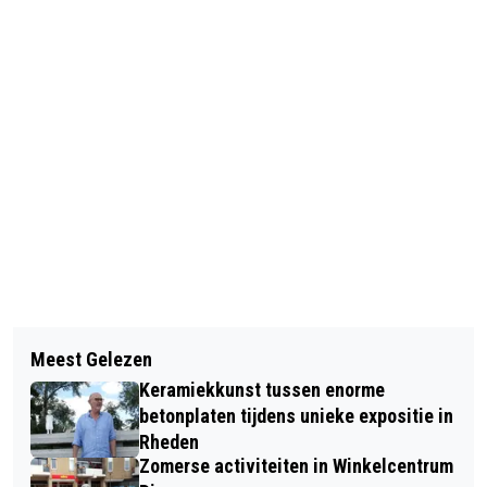
Vorig artikel
Volgend artikel
SFEERVOL DICKENS FESTIVAL VELP IN
Meest Gelezen
GEEN OUD PAPIER OPHAALDIENST IN
EEN DIK PAK SNEEUW
Keramiekkunst tussen enorme
VELP ZUID
betonplaten tijdens unieke expositie in
Rheden
Zomerse activiteiten in Winkelcentrum