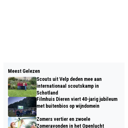
Vorig artikel
Volgend artikel
STEUNPUNT GEHEUGENWEETJES
Meest Gelezen
VRIJWILLIGERS WELKOM BIJ PLASTIC
ORGANISEERT EEN HIGH TEA IN
Scouts uit Velp deden mee aan
PEUKMEUKDAG IN VELP
RHEDEN
internationaal scoutskamp in
Schotland
Filmhuis Dieren viert 40-jarig jubileum
met buitenbios op wijndomein
Zomers vertier en zwoele
Zomeravonden in het Openlucht