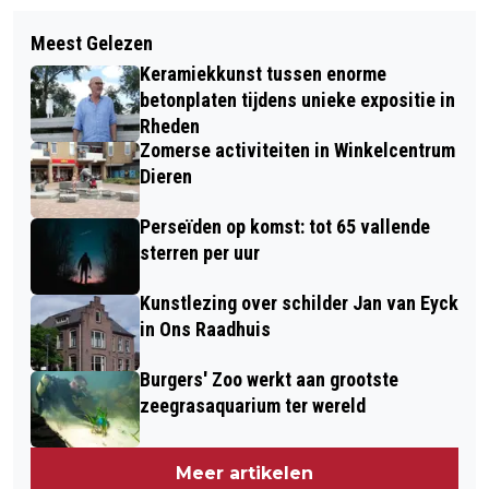
Volgend artikel
NETWERKBIJEENKOMST VOOR ALLE
Meest Gelezen
FEESTELIJKE START BOUW NIEUW
VRIJWILLIGERS VAN GEMEENTE
Keramiekkunst tussen enorme
ZWEMBAD IN VELP
RHEDEN
betonplaten tijdens unieke expositie in
Rheden
Zomerse activiteiten in Winkelcentrum
Dieren
Perseïden op komst: tot 65 vallende
sterren per uur
Kunstlezing over schilder Jan van Eyck
in Ons Raadhuis
Burgers' Zoo werkt aan grootste
zeegrasaquarium ter wereld
Meer artikelen