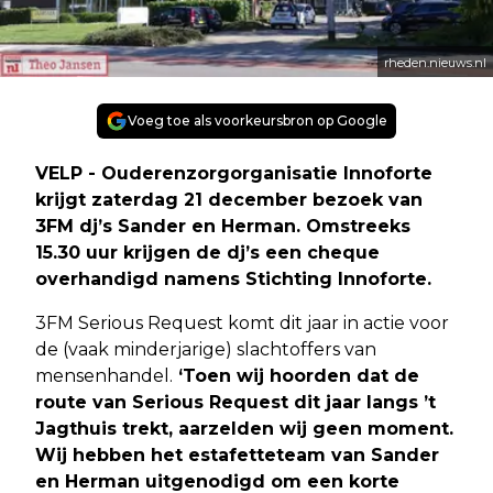
rheden.nieuws.nl
Voeg toe als voorkeursbron op Google
VELP - Ouderenzorgorganisatie Innoforte
krijgt zaterdag 21 december bezoek van
3FM dj’s Sander en Herman. Omstreeks
15.30 uur krijgen de dj’s een cheque
overhandigd namens Stichting Innoforte.
3FM Serious Request komt dit jaar in actie voor
de (vaak minderjarige) slachtoffers van
mensenhandel.
‘Toen wij hoorden dat de
route van Serious Request dit jaar langs ’t
Jagthuis trekt, aarzelden wij geen moment.
Wij hebben het estafetteteam van Sander
en Herman uitgenodigd om een korte