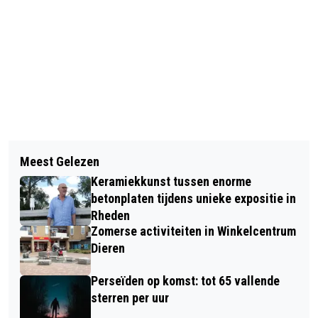
Vorig artikel
Volgend artikel
DE STEEG IN ACTIE VOOR 3FM
Meest Gelezen
JONGEREN BLIJ MET DREAM JOB
SERIOUS REQUEST: THE LIFELINE
Keramiekkunst tussen enorme
betonplaten tijdens unieke expositie in
Rheden
Zomerse activiteiten in Winkelcentrum
Dieren
Perseïden op komst: tot 65 vallende
sterren per uur