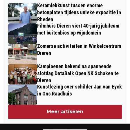
TOP2000 CAFÉ IN GROTE KERK VELP
MOZART’ IN DE OUDE JAN
Keramiekkunst tussen enorme
betonplaten tijdens unieke expositie in
Rheden
Filmhuis Dieren viert 40-jarig jubileum
met buitenbios op wijndomein
Zomerse activiteiten in Winkelcentrum
Dieren
Kampioenen bekend na spannende
slotdag DataBalk Open NK Schaken te
Dieren
Kunstlezing over schilder Jan van Eyck
in Ons Raadhuis
Meer artikelen