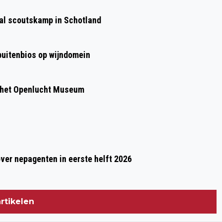
MERCATO FESTA IN DIEREN
aal scoutskamp in Schotland
 buitenbios op wijndomein
 het Openlucht Museum
over nepagenten in eerste helft 2026
rtikelen