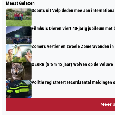
Meest Gelezen
GIRO DI CIRKEL: OBSTAKEL- EN
Scouts uit Velp deden mee aan internation
FIETSVAARDIGHEIDEXAMEN
Filmhuis Dieren viert 40-jarig jubileum met
Zomers vertier en zwoele Zomeravonden in
OERRR (8 t/m 12 jaar) Wolven op de Veluwe
Politie registreert recordaantal meldingen 
Meer a