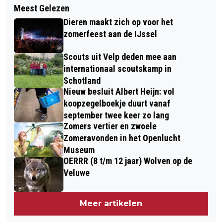
RHEDEN EET SMAKELIJK;
Meest Gelezen
OPEN DAG EN KERMES BIJ SELIMIYE
GRAANGEVOERD RUND
Dieren maakt zich op voor het
MOSKEE GOED BEZOCHT
zomerfeest aan de IJssel
Scouts uit Velp deden mee aan
internationaal scoutskamp in
Schotland
Nieuw besluit Albert Heijn: vol
koopzegelboekje duurt vanaf
september twee keer zo lang
Zomers vertier en zwoele
Zomeravonden in het Openlucht
Museum
OERRR (8 t/m 12 jaar) Wolven op de
Veluwe
Meer artikelen