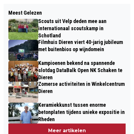
Volgend artikel
PAK ROZENDAAL MIST URGENTIE EN
Meest Gelezen
ANJA FREDERIKS-WESSELINK
ZORGVULDIGHEID IN
Scouts uit Velp deden mee aan
BENOEMD TOT RIDDER IN DE ORDE
COALITIEAKKOORD
internationaal scoutskamp in
VAN ORANJE-NASSAU
Schotland
Filmhuis Dieren viert 40-jarig jubileum
met buitenbios op wijndomein
Kampioenen bekend na spannende
slotdag DataBalk Open NK Schaken te
Dieren
Zomerse activiteiten in Winkelcentrum
Dieren
Keramiekkunst tussen enorme
betonplaten tijdens unieke expositie in
Rheden
Meer artikelen