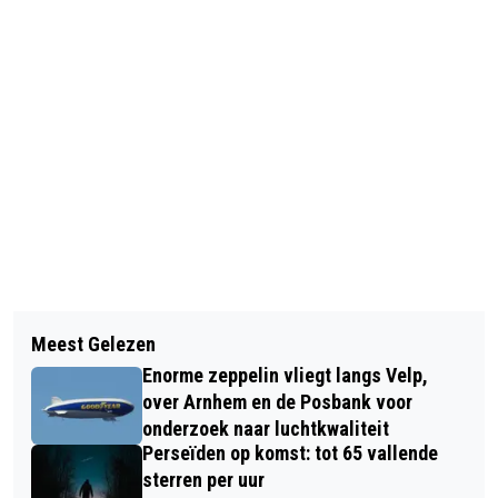
Vorig artikel
Volgend artikel
INTOCHT SINTERKLAAS VELP
Meest Gelezen
INTOCHT SINTERKLAAS ELLECOM
Enorme zeppelin vliegt langs Velp,
over Arnhem en de Posbank voor
onderzoek naar luchtkwaliteit
Perseïden op komst: tot 65 vallende
sterren per uur