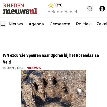
13
°C
Heldere Hemel
Nieuws
Agenda
Gemeente
Politiek
Zakel
IVN excursie Speuren naar Sporen bij het Rozendaalse
Veld
15 JAN , 13:32
•
NIEUWS