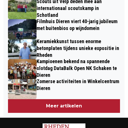
Scouts uit Velp deden mee aan
CAFÉ VELP
ONTGELDEN TIJDENS DE
internationaal scoutskamp in
Schotland
JAARWISSELING
Filmhuis Dieren viert 40-jarig jubileum
met buitenbios op wijndomein
Keramiekkunst tussen enorme
betonplaten tijdens unieke expositie in
Rheden
Kampioenen bekend na spannende
slotdag DataBalk Open NK Schaken te
Dieren
Zomerse activiteiten in Winkelcentrum
Dieren
Meer artikelen