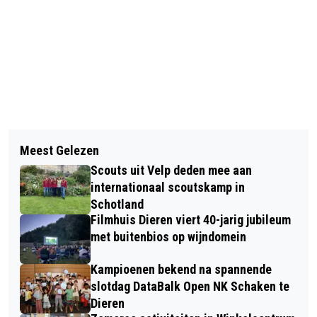
Vorig artikel
Volgend artikel
BEKENDMAKINGEN GEMEENTE
Meest Gelezen
KAARTVERKOOP WIEKENTRHEDEN
RHEDEN
Scouts uit Velp deden mee aan
VAN START
internationaal scoutskamp in
Schotland
Filmhuis Dieren viert 40-jarig jubileum
met buitenbios op wijndomein
Kampioenen bekend na spannende
slotdag DataBalk Open NK Schaken te
Dieren