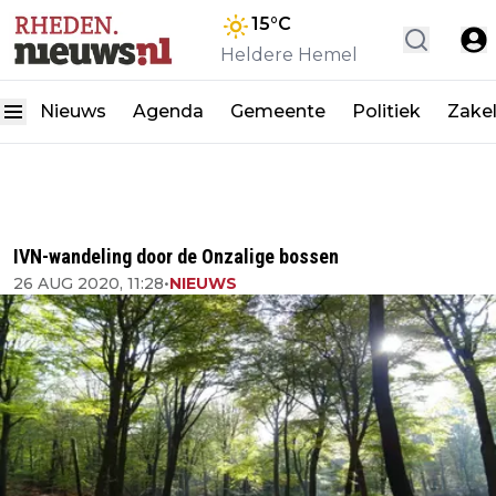
15
°C
Heldere Hemel
Nieuws
Agenda
Gemeente
Politiek
Zakel
IVN-wandeling door de Onzalige bossen
26 AUG 2020, 11:28
•
NIEUWS