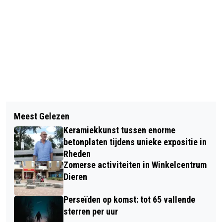
Vorig artikel
Volgend artikel
ZO HELP JE VOGELS IN DE SNEEUW: 6
Meest Gelezen
HEEL VELP SCHOON IN 2026
TIPS
Keramiekkunst tussen enorme
betonplaten tijdens unieke expositie in
Rheden
Zomerse activiteiten in Winkelcentrum
Dieren
Perseïden op komst: tot 65 vallende
sterren per uur