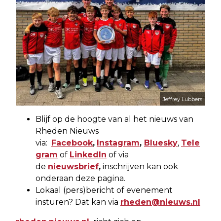
Jeffrey Lubbers
Blijf op de hoogte van al het nieuws van
Rheden Nieuws
via:
Facebook
,
Instagram
,
Bluesky
,
Tele
gram
of
LinkedIn
of via
de
nieuwsbrief
,
inschrijven kan ook
onderaan deze pagina.
Lokaal (pers)bericht of evenement
insturen? Dat kan via
rheden@nieuws.nl