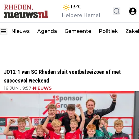
13
°C
Heldere Hemel
Nieuws
Agenda
Gemeente
Politiek
Zakel
JO12-1 van SC Rheden sluit voetbalseizoen af met
succesvol weekend
16 JUN , 9:57
•
NIEUWS