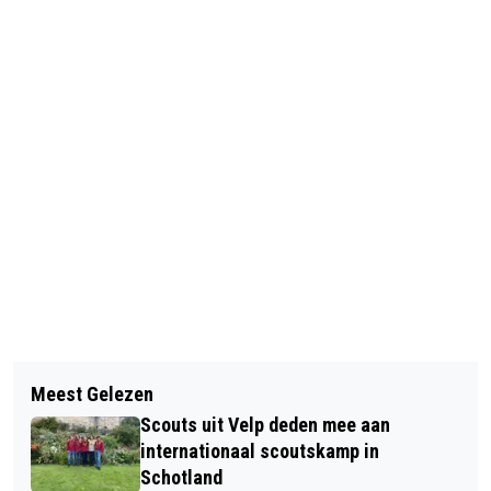
Vorig artikel
Volgend artikel
GESLAAGDE BUURT ONTMOETINGS
Meest Gelezen
OPEN DAG BIJ BASKER
BIJEENKOMST (B.O.B.) BRENGT
Scouts uit Velp deden mee aan
KINDEROPVANG IN VELP
RHEDENSE BUURT SAMEN
internationaal scoutskamp in
Schotland