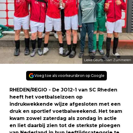
Lieke Geurts - van Zummeren
Voeg toe als voorkeursbron op Google
RHEDEN/REGIO - De JO12-1 van SC Rheden
heeft het voetbalseizoen op
indrukwekkende wijze afgesloten met een
druk en sportief voetbalweekend. Het team
kwam zowel zaterdag als zondag in actie
en liet daarbij zien tot de sterkste ploegen
van Nederland in hun leeftijdscategorie te