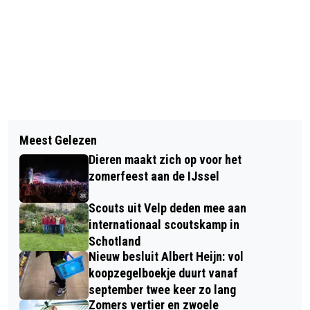
Vorig artikel
Volgend artikel
HET GROOTSTE OUTDOOR
Meest Gelezen
WAGENINGSE VAN HALL LARENSTEIN-
EVENEMENT WAAR JACHT EN
Dieren maakt zich op voor het
OPLEIDINGEN NAAR VELP
NATUUR NAAST ELKAAR STAAN
zomerfeest aan de IJssel
Scouts uit Velp deden mee aan
internationaal scoutskamp in
Schotland
Nieuw besluit Albert Heijn: vol
koopzegelboekje duurt vanaf
september twee keer zo lang
Zomers vertier en zwoele