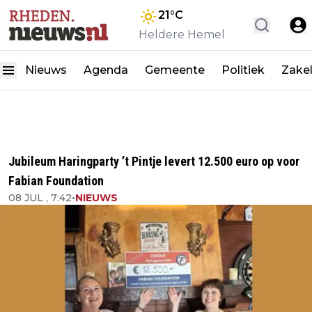
21
°C
Heldere Hemel
Nieuws
Agenda
Gemeente
Politiek
Zakel
Jubileum Haringparty ’t Pintje levert 12.500 euro op voor
Fabian Foundation
08 JUL , 7:42
•
NIEUWS