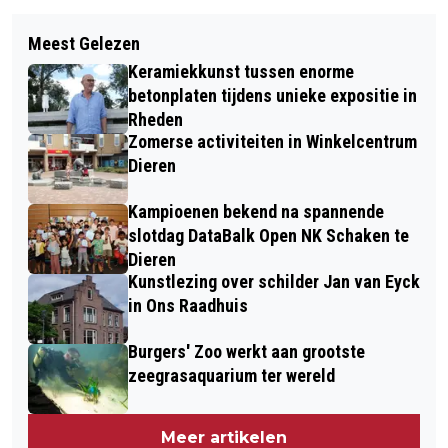
Vorig artikel
Volgend artikel
EXTRA DORPSWANDELING DOOR
Meest Gelezen
KERKMARKT 2026 DIEREN,
HISTORISCH OVERBEEK IN VELP OP
Keramiekkunst tussen enorme
PROTESTANTSE GEMEENTE
ZONDAG 12 JULI
betonplaten tijdens unieke expositie in
ZUIDOOST-VELUWEZOOM
Rheden
Zomerse activiteiten in Winkelcentrum
Dieren
Kampioenen bekend na spannende
slotdag DataBalk Open NK Schaken te
Dieren
Kunstlezing over schilder Jan van Eyck
in Ons Raadhuis
Burgers' Zoo werkt aan grootste
zeegrasaquarium ter wereld
Meer artikelen