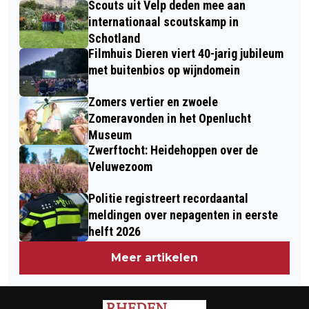
Scouts uit Velp deden mee aan
internationaal scoutskamp in
Schotland
Filmhuis Dieren viert 40-jarig jubileum
met buitenbios op wijndomein
Zomers vertier en zwoele
Zomeravonden in het Openlucht
Museum
Zwerftocht: Heidehoppen over de
Veluwezoom
Politie registreert recordaantal
meldingen over nepagenten in eerste
helft 2026
Meer artikelen