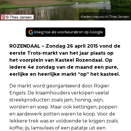
rheden.nieuws.nl, Theo Jansen
Voeg toe als voorkeursbron op Google
ROZENDAAL – Zondag 26 april 2015 vond de
eerste Trots-markt van het jaar plaats op
het voorplein van Kasteel Rozendaal. Op
iedere 4e zondag van de maand een pure,
eerlijke en heerlijke markt “op” het kasteel.
De markt word georganiseerd door Rogier
Engels. De kraamhouders verkopen veelal
streekproducten zoals jam, honing, wijn,
worsten en soep. Maar ook kettingen, poppen
en aardewerk potten waren te koop. Voor de
lekkere trek was er voldoende te krijgen zoals
koffie, ijs, lamsvlees of een patatje uit een