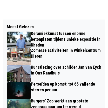
Vorig artikel
Volgend artikel
SPEELOTHEEK VELP WEER OPEN
Meest Gelezen
DAG VAN DE STILTE
Keramiekkunst tussen enorme
betonplaten tijdens unieke expositie in
Rheden
Zomerse activiteiten in Winkelcentrum
Dieren
Kunstlezing over schilder Jan van Eyck
in Ons Raadhuis
Perseïden op komst: tot 65 vallende
sterren per uur
Burgers' Zoo werkt aan grootste
zeegrasaquarium ter wereld