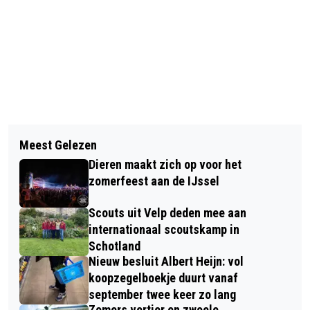
Vorig artikel
Volgend artikel
MEER SPREIDING HUISVESTING
Meest Gelezen
ANDERHALVE METER OPTREDEN
ARBEIDSMIGRANTEN EN
Dieren maakt zich op voor het
FOREST JAZZ BAND
ZORGCLIËNTEN IN GEMEENTE RHEDEN
zomerfeest aan de IJssel
Scouts uit Velp deden mee aan
internationaal scoutskamp in
Schotland
Nieuw besluit Albert Heijn: vol
koopzegelboekje duurt vanaf
september twee keer zo lang
Zomers vertier en zwoele