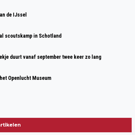
Volgend artikel
INTOCHT SINTERKLAAS VELP
an de IJssel
aal scoutskamp in Schotland
oekje duurt vanaf september twee keer zo lang
 het Openlucht Museum
rtikelen