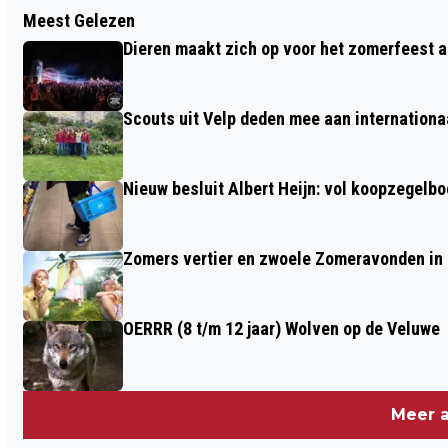
Vorig artikel
Meest Gelezen
BRANDWEER VELP NAAR
Dieren maakt zich op voor het zomerfeest a
SCHOORSTEENBRAND BREMLAAN
ROZENDAAL
Scouts uit Velp deden mee aan internation
Nieuw besluit Albert Heijn: vol koopzegelb
Zomers vertier en zwoele Zomeravonden in
OERRR (8 t/m 12 jaar) Wolven op de Veluwe
Meer a