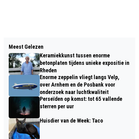
Vorig artikel
Volgend artikel
BIBLIOTHEEK DIEREN VERHUIST
Meest Gelezen
VIERDE MONTMARTRE MARKT VAN
TIJDELIJK NAAR WILHELMINAWEG 30
Keramiekkunst tussen enorme
HET SEIZOEN IN HANZESTAD
betonplaten tijdens unieke expositie in
DOESBURG
Rheden
Enorme zeppelin vliegt langs Velp,
over Arnhem en de Posbank voor
onderzoek naar luchtkwaliteit
Perseïden op komst: tot 65 vallende
sterren per uur
Huisdier van de Week: Taco