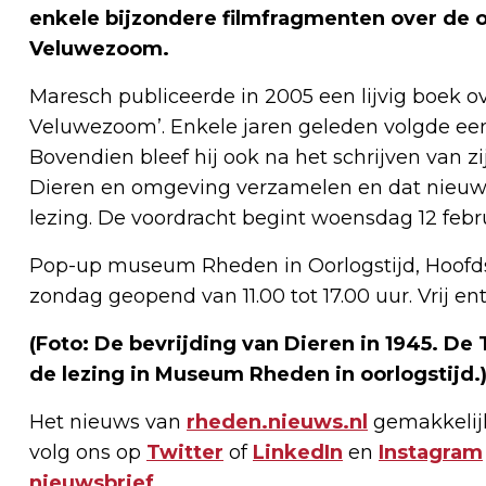
enkele bijzondere filmfragmenten over de o
Veluwezoom.
Maresch publiceerde in 2005 een lijvig boek ov
Veluwezoom’. Enkele jaren geleden volgde een
Bovendien bleef hij ook na het schrijven van z
Dieren en omgeving verzamelen en dat nieuwe
lezing. De voordracht begint woensdag 12 febru
Pop-up museum Rheden in Oorlogstijd, Hoofdstr
zondag geopend van 11.00 tot 17.00 uur. Vrij e
(Foto:
De bevrijding van Dieren in 1945. D
de lezing in Museum Rheden in oorlogstijd.
Het nieuws van
rheden.nieuws.nl
gemakkelijk
volg ons op
Twitter
of
LinkedIn
en
Instagram
nieuwsbrief
.