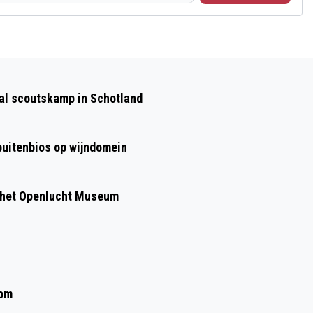
Volgend artikel
DEELNEMERS GEZOCHT VOOR VELPSE
aal scoutskamp in Schotland
CARNAVALSOPTOCHT!
 buitenbios op wijndomein
 het Openlucht Museum
oom