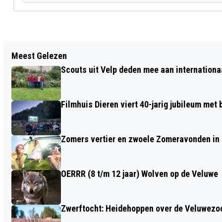
Vorig artikel
Meest Gelezen
OPEN PODIUM IN DE BUNDEL
Scouts uit Velp deden mee aan internation
Filmhuis Dieren viert 40-jarig jubileum met
Zomers vertier en zwoele Zomeravonden in
OERRR (8 t/m 12 jaar) Wolven op de Veluwe
Zwerftocht: Heidehoppen over de Veluwez