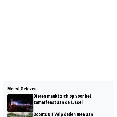
Vorig artikel
Volgend artikel
PAPIEREN KOOPZEGELS VAN AH
Meest Gelezen
BEKENDMAKINGEN GEMEENTE
WORDT DIGITAAL SPAREN
Dieren maakt zich op voor het
RHEDEN
zomerfeest aan de IJssel
Scouts uit Velp deden mee aan