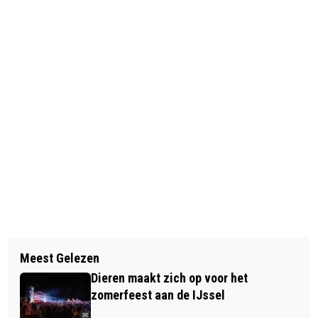
Vorig artikel
Volgend artikel
WINST LAATSTE WEDSTRIJD SIOS'61
Meest Gelezen
RHEDEN NIEUWS EET VAN DE
1
Dieren maakt zich op voor het
SUPERMARKT
zomerfeest aan de IJssel