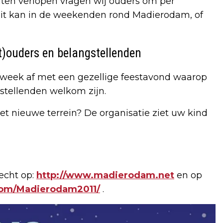
en verlopen vragen wij ouders om per
dit kan in de weekenden rond Madierodam, of
t)ouders en belangstellenden
e week af met een gezellige feestavond waarop
gstellenden welkom zijn.
t nieuwe terrein? De organisatie ziet uw kind
echt op:
http://www.madierodam.net
en op
com/Madierodam2011/
.