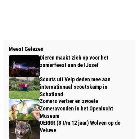
Vorig artikel
Volgend artikel
BASIS EHBO-CURSUS VAN EBA
Meest Gelezen
RHEDEN ALS ENIGE GELDERSE
VEILIGHEIDSGROEP
Dieren maakt zich op voor het
GEMEENTE IN DE RACE VOOR DE BNG
zomerfeest aan de IJssel
BANK ERFGOEDPRIJS
Scouts uit Velp deden mee aan
internationaal scoutskamp in
Schotland
Zomers vertier en zwoele
Zomeravonden in het Openlucht
Museum
OERRR (8 t/m 12 jaar) Wolven op de
Veluwe