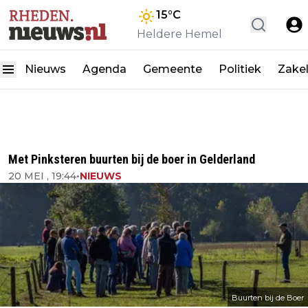
15
°C
Heldere Hemel
Nieuws
Agenda
Gemeente
Politiek
Zakel
Met Pinksteren buurten bij de boer in Gelderland
20 MEI , 19:44
•
NIEUWS
Buurten bij de Boer