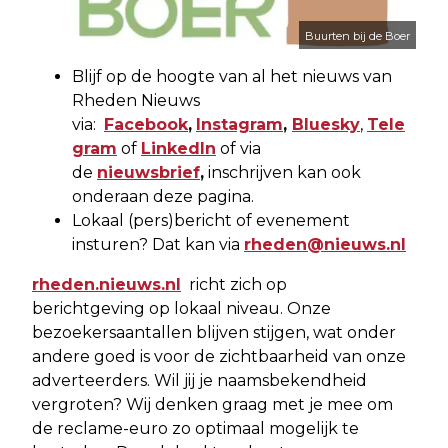
Buurten bij de Boer
Blijf op de hoogte van al het nieuws van
Rheden Nieuws
via:
Facebook
,
Instagram
,
Bluesky
,
Tele
gram
of
LinkedIn
of via
de
nieuwsbrief
,
inschrijven kan ook
onderaan deze pagina.
Lokaal (pers)bericht of evenement
insturen? Dat kan via
rheden@nieuws.nl
rheden.nieuws.nl
richt zich op
berichtgeving op lokaal niveau. Onze
bezoekersaantallen blijven stijgen, wat onder
andere goed is voor de zichtbaarheid van onze
adverteerders. Wil jij je naamsbekendheid
vergroten? Wij denken graag met je mee om
de reclame-euro zo optimaal mogelijk te