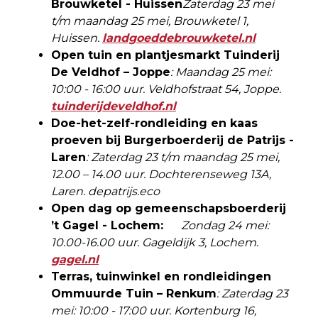
Brouwketel - Huissen
Zaterdag 23 mei
t/m maandag 25 mei, Brouwketel 1,
Huissen.
landgoeddebrouwketel.nl
Open tuin en plantjesmarkt Tuinderij
De Veldhof – Joppe
: Maandag 25 mei:
10:00 - 16:00 uur. Veldhofstraat 54, Joppe.
tuinderijdeveldhof.nl
Doe-het-zelf-rondleiding en kaas
proeven bij Burgerboerderij de Patrijs -
Laren
: Zaterdag 23 t/m maandag 25 mei,
12.00 – 14.00 uur. Dochterenseweg 13A,
Laren. depatrijs.eco
Open dag op gemeenschapsboerderij
’t Gagel - Lochem:
Zondag 24 mei:
10.00-16.00 uur. Gageldijk 3, Lochem.
gagel.nl
Terras, tuinwinkel en rondleidingen
Ommuurde Tuin – Renkum
: Zaterdag 23
mei: 10:00 - 17:00 uur. Kortenburg 16,