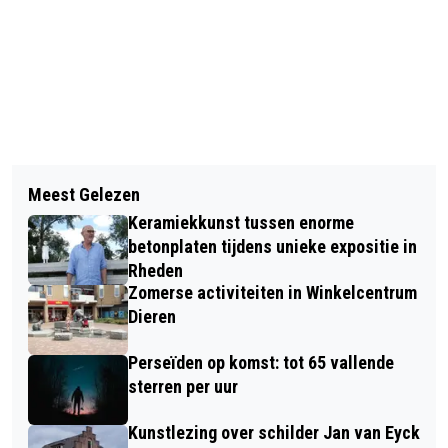
Vorig artikel
Volgend artikel
INTOCHT VAN DE DIERENSE
Meest Gelezen
SCHOOLKORFBALTOERNOOI KEERT
AVONDVIERDAAGSE
Keramiekkunst tussen enorme
SUCCESVOL TERUG BIJ SIOS’61 VELP
betonplaten tijdens unieke expositie in
Rheden
Zomerse activiteiten in Winkelcentrum
Dieren
Perseïden op komst: tot 65 vallende
sterren per uur
Kunstlezing over schilder Jan van Eyck