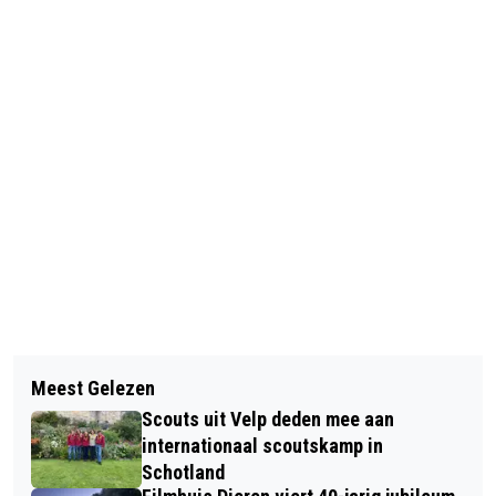
Vorig artikel
Volgend artikel
BEKENDMAKINGEN GEMEENTE
Meest Gelezen
GEVONDEN STOFFELIJK OVERSCHOT
RHEDEN
Scouts uit Velp deden mee aan
BLIJKT VERMISTE VROUW UIT
internationaal scoutskamp in
DIEREN.
Schotland