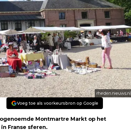
rheden.nieuws.nl
Voeg toe als voorkeursbron op Google
zogenoemde Montmartre Markt op het
in Franse sferen.