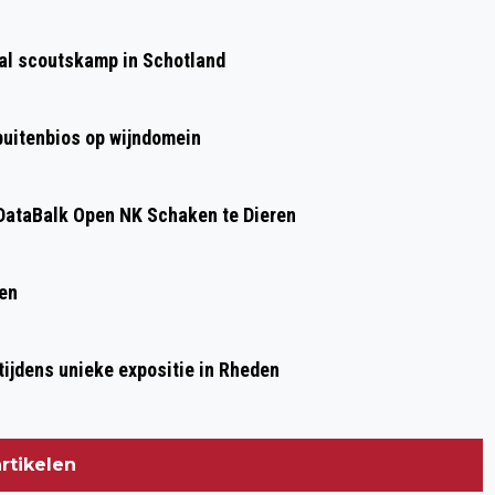
Volgend artikel
DUO STROBEL - ROELS MET "CLARA
aal scoutskamp in Schotland
SCHUMANN UND FREUNDE" IN DE OUDE
JAN TE VELP
 buitenbios op wijndomein
ataBalk Open NK Schaken te Dieren
ren
ijdens unieke expositie in Rheden
rtikelen