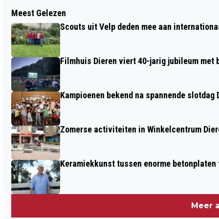
Vorig artikel
Meest Gelezen
OUDHEIDKUNDIGE KRING RHEDEN-
Scouts uit Velp deden mee aan internation
ROZENDAAL: HISTORISCHE WANDELING
IN SPANKEREN
Filmhuis Dieren viert 40-jarig jubileum met
Kampioenen bekend na spannende slotdag D
Zomerse activiteiten in Winkelcentrum Die
Keramiekkunst tussen enorme betonplaten t
Meer a