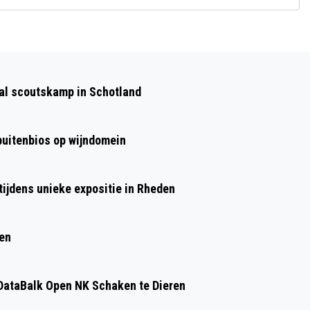
Volgend artikel
BEKENDMAKINGEN GEMEENTE RHEDEN
aal scoutskamp in Schotland
 buitenbios op wijndomein
ijdens unieke expositie in Rheden
ren
ataBalk Open NK Schaken te Dieren