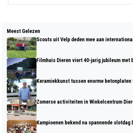
Vorig artikel
Meest Gelezen
OPBRENGST VAN ROZE FIETSEN NAAR
Scouts uit Velp deden mee aan internation
GOEDE DOELEN
Filmhuis Dieren viert 40-jarig jubileum met
Keramiekkunst tussen enorme betonplaten t
Zomerse activiteiten in Winkelcentrum Die
Kampioenen bekend na spannende slotdag D