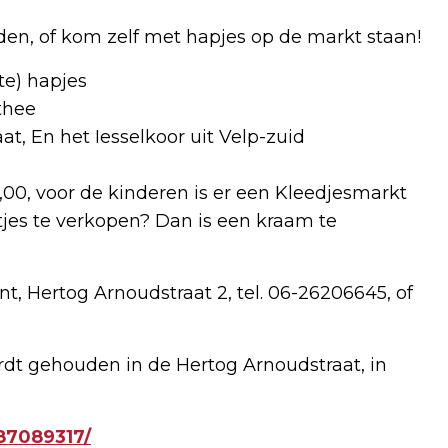
den, of kom zelf met hapjes op de markt staan!
te) hapjes
 thee
t, En het Iesselkoor uit Velp-zuid
00, voor de kinderen is er een Kleedjesmarkt
tjes te verkopen? Dan is een kraam te
t, Hertog Arnoudstraat 2, tel. 06-26206645, of
rdt gehouden in de Hertog Arnoudstraat, in
87089317/